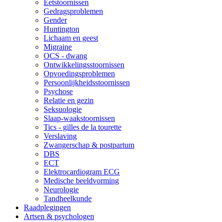
Eetstoornissen
Gedragsproblemen
Gender
Huntington
Lichaam en geest
Migraine
OCS - dwang
Ontwikkelingsstoornissen
Opvoedingsproblemen
Persoonlijkheidsstoornissen
Psychose
Relatie en gezin
Seksuologie
Slaap-waakstoornissen
Tics - gilles de la tourette
Verslaving
Zwangerschap & postpartum
DBS
ECT
Elektrocardiogram ECG
Medische beeldvorming
Neurologie
Tandheelkunde
Raadplegingen
Artsen & psychologen