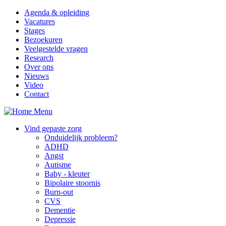
Overslaan en naar de inhoud gaan
Agenda & opleiding
Vacatures
Stages
Bezoekuren
Veelgestelde vragen
Research
Over ons
Nieuws
Video
Contact
Menu
Vind gepaste zorg
Onduidelijk probleem?
ADHD
Angst
Autisme
Baby - kleuter
Bipolaire stoornis
Burn-out
CVS
Dementie
Depressie