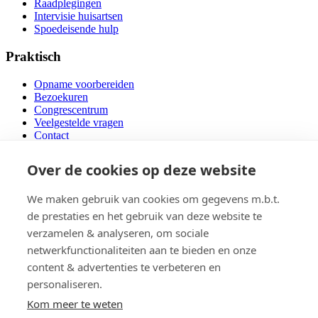
Raadplegingen
Intervisie huisartsen
Spoedeisende hulp
Praktisch
Opname voorbereiden
Bezoekuren
Congrescentrum
Veelgestelde vragen
Contact
Locaties
Over de cookies op deze website
Campus Kortenberg
We maken gebruik van cookies om gegevens m.b.t.
Campus Gasthuisberg
de prestaties en het gebruik van deze website te
Campus Sint-Annendael Diest
Mobiele teams
verzamelen & analyseren, om sociale
netwerkfunctionaliteiten aan te bieden en onze
Volg ons op
content & advertenties te verbeteren en
personaliseren.
X
LinkedIn
Kom meer te weten
Facebook