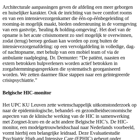
Architecturale aanpassingen geven de afdeling een meer geborgen
en huiselijker karakter. Ook de inrichting van twee comfort rooms
en van een intensievezorgenkamer die één-op-éénbegeleiding of
rooming-in mogelijk maakt, bieden ondersteuning in de vormgeving
van een gastvrije, 'healing & holding-omgeving'. Het doel van de
opname is het acute crisismoment zo snel mogelijk te overwinnen,
zodat (terug) beroep gedaan kan worden op zorg buiten de
intensievezorgenafdeling: op een vervolgafdeling in volledige, dag-
of nachtopname, met behulp van een mobiel team of via de
ambulante raadpleging. Dr. Demunter: “De patiënt, naasten en
extern betrokken hulpverleners worden actief betrokken in
zorgafstemmingsgesprekken die systematisch georganiseerd
worden. We zetten daarmee fikse stappen naar een geïntegreerde
crisispsychiatrie.”
Belgische HIC-monitor
Het UPC KU Leuven zette wetenschappelijk uitkomstonderzoek op
naar de epidemiologische, behandel- en gezondheidseconomische
aspecten van de klinische werking van de HIC in samenwerking
met Zorgnet-Icuro en de acht andere Belgische HIC’s. De HIC-
monitor, een modelgetrouwheidsschaal naar Nederlands voorbeeld,
vormt hierbij een belangrijke leidraad. Deze Evaluatiestudie
Psychiatric High and Intensive Care (EPHIC) gebeurt onder