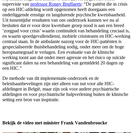
supervisie van
professor Ronny Bruffaerts
: “De patiënt die in crisis
op een HIC-afdeling wordt opgenomen heeft doorgaans een
onderliggende ernstige en langdurende psychische kwetsbaarheid.
Uit tussentijdse resultaten van ons onderzoek kunnen we nu al
besluiten dat er voor deze kwetsbare groep nood is aan een breed
‘zorgpad voor crisis’ waarin continuïteit van behandeling cruciaal is,
en waarin spoedgevallendienst, mobiele crisisteams en HIC-werking
centraal staan. In de ambulante nazorg voor de HIC-patiënten is
gespecialiseerde thuisbehandeling nodig, onder meer om de hoge
heropnamegraad te verlagen. Een evaluatie van de klinische
werking toont aan dat onder meer agressie en het risico op suïcide
significant dalen na een behandeling van gemiddeld 20 dagen op
een HIC.”
De methode van dit implementatie-onderzoek en de
beleidsaanbevelingen zijn niet alleen van nut voor alle HIC-
afdelingen in België, maar zijn ook voor andere psychiatrische
afdelingen en voor psychiatrische hulpverlening buiten de klinische
setting een bron van inspiratie.
Bekijk de video met minister Frank Vandenbroucke