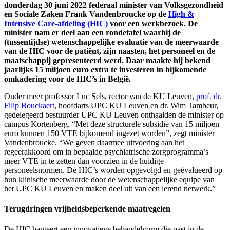
donderdag 30 juni 2022 federaal minister van Volksgezondheid
en Sociale Zaken Frank Vandenbroucke op de
High &
Intensive Care-afdeling (HIC)
voor een werkbezoek. De
minister nam er deel aan een rondetafel waarbij de
(tussentijdse) wetenschappelijke evaluatie van de meerwaarde
van de HIC voor de patiënt, zijn naasten, het personeel en de
maatschappij gepresenteerd werd. Daar maakte hij bekend
jaarlijks 15 miljoen euro extra te investeren in bijkomende
omkadering voor de HIC’s in België.
Onder meer professor Luc Sels, rector van de KU Leuven,
prof. dr.
Filip Bouckaert
, hoofdarts UPC KU Leuven en dr. Wim Tambeur,
gedelegeerd bestuurder UPC KU Leuven onthaalden de minister op
campus Kortenberg. “Met deze structurele subsidie van 15 miljoen
euro kunnen 150 VTE bijkomend ingezet worden”, zegt minister
Vandenbroucke. “We geven daarmee uitvoering aan het
regeerakkoord om in bepaalde psychiatrische zorgprogramma’s
meer VTE in te zetten dan voorzien in de huidige
personeelsnormen. De HIC’s worden opgevolgd en geëvalueerd op
hun klinische meerwaarde door de wetenschappelijke equipe van
het UPC KU Leuven en maken deel uit van een lerend netwerk.”
Terugdringen vrijheidsbeperkende maatregelen
De HIC hanteert een innovatieve behandelvorm die past in de