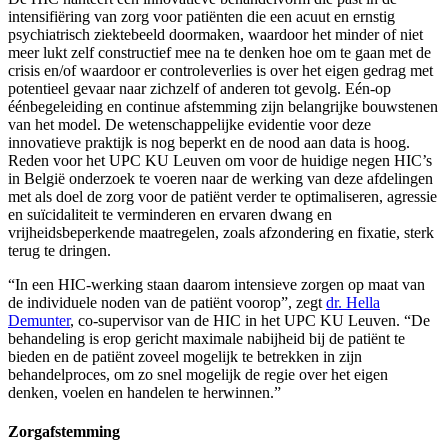
intensifiëring van zorg voor patiënten die een acuut en ernstig
psychiatrisch ziektebeeld doormaken, waardoor het minder of niet
meer lukt zelf constructief mee na te denken hoe om te gaan met de
crisis en/of waardoor er controleverlies is over het eigen gedrag met
potentieel gevaar naar zichzelf of anderen tot gevolg. Eén-op
éénbegeleiding en continue afstemming zijn belangrijke bouwstenen
van het model. De wetenschappelijke evidentie voor deze
innovatieve praktijk is nog beperkt en de nood aan data is hoog.
Reden voor het UPC KU Leuven om voor de huidige negen HIC’s
in België onderzoek te voeren naar de werking van deze afdelingen
met als doel de zorg voor de patiënt verder te optimaliseren, agressie
en suïcidaliteit te verminderen en ervaren dwang en
vrijheidsbeperkende maatregelen, zoals afzondering en fixatie, sterk
terug te dringen.
“In een HIC-werking staan daarom intensieve zorgen op maat van
de individuele noden van de patiënt voorop”, zegt
dr. Hella
Demunter
, co-supervisor van de HIC in het UPC KU Leuven. “De
behandeling is erop gericht maximale nabijheid bij de patiënt te
bieden en de patiënt zoveel mogelijk te betrekken in zijn
behandelproces, om zo snel mogelijk de regie over het eigen
denken, voelen en handelen te herwinnen.”
Zorgafstemming