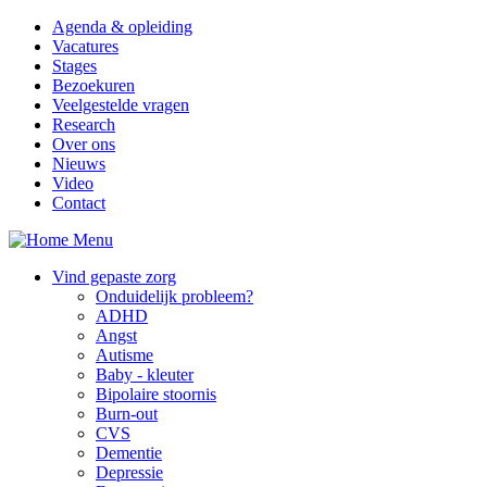
Overslaan en naar de inhoud gaan
Agenda & opleiding
Vacatures
Stages
Bezoekuren
Veelgestelde vragen
Research
Over ons
Nieuws
Video
Contact
Menu
Vind gepaste zorg
Onduidelijk probleem?
ADHD
Angst
Autisme
Baby - kleuter
Bipolaire stoornis
Burn-out
CVS
Dementie
Depressie