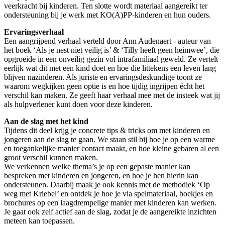
veerkracht bij kinderen. Ten slotte wordt materiaal aangereikt ter
ondersteuning bij je werk met KO(A)PP-kinderen en hun ouders.
Ervaringsverhaal
Een aangrijpend verhaal verteld door Ann Audenaert - auteur van
het boek ‘Als je nest niet veilig is’ & ‘Tilly heeft geen heimwee’, die
opgroeide in een onveilig gezin vol intrafamiliaal geweld. Ze vertelt
eerlijk wat dit met een kind doet en hoe die littekens een leven lang
blijven nazinderen. Als juriste en ervaringsdeskundige toont ze
waarom wegkijken geen optie is en hoe tijdig ingrijpen écht het
verschil kan maken. Ze geeft haar verhaal mee met de insteek wat jij
als hulpverlener kunt doen voor deze kinderen.
Aan de slag met het kind
Tijdens dit deel krijg je concrete tips & tricks om met kinderen en
jongeren aan de slag te gaan. We staan stil bij hoe je op een warme
en toegankelijke manier contact maakt, en hoe kleine gebaren al een
groot verschil kunnen maken.
We verkennen welke thema’s je op een gepaste manier kan
bespreken met kinderen en jongeren, en hoe je hen hierin kan
ondersteunen. Daarbij maak je ook kennis met de methodiek ‘Op
weg met Kriebel’ en ontdek je hoe je via spelmateriaal, boekjes en
brochures op een laagdrempelige manier met kinderen kan werken.
Je gaat ook zelf actief aan de slag, zodat je de aangereikte inzichten
meteen kan toepassen.