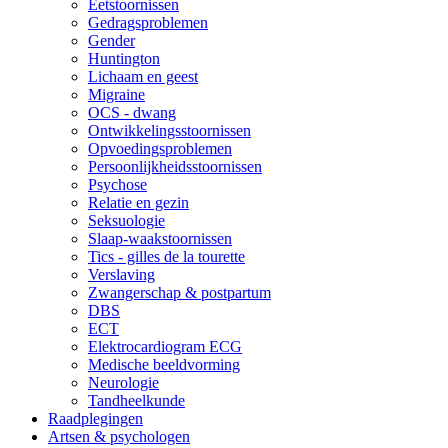
Eetstoornissen
Gedragsproblemen
Gender
Huntington
Lichaam en geest
Migraine
OCS - dwang
Ontwikkelingsstoornissen
Opvoedingsproblemen
Persoonlijkheidsstoornissen
Psychose
Relatie en gezin
Seksuologie
Slaap-waakstoornissen
Tics - gilles de la tourette
Verslaving
Zwangerschap & postpartum
DBS
ECT
Elektrocardiogram ECG
Medische beeldvorming
Neurologie
Tandheelkunde
Raadplegingen
Artsen & psychologen