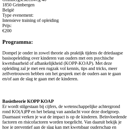
1850
Grimbergen
België
Type evenement:
Intensieve training of opleiding
Prijs:
€200
Programma:
Dompel je onder in zowel theorie als praktijk tijdens de driedaagse
basisopeleiding over kinderen van ouders met een psychische
kwetsbaarheid of afhankelijkheid (KOPP-KOAP). Met deze
opleiding zal je met een rugzak vol kennis, tips and tricks, meer
zelfvertrouwen hebben om het gesprek met de ouders aan te gaan
en/of aan de slag te gaan met de kinderen.
Basistheorie KOPP KOAP
Er wordt stilgestaan bij cijfers, de wetenschappelijke achtergrond
rond KO(A)PP en het belang van aandacht voor deze doelgroep.
Daarnaast verken je wat de impact is op de kinderen. Beïnvloedende
factoren en risicofactoren worden toegelicht. Van daaruit bekijk je
hoe je preventief aan de slag kan met kwetsbaar ouderschap en