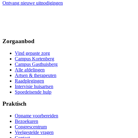
Ontvang nieuwe uitnodigingen
Zorgaanbod
Vind gepaste zorg
Campus Kortenberg
Campus Gasthuisberg
Alle afdelingen
Artsen & therapeuten
Raadplegingen
Intervisie huisartsen
Spoedeisende hulp
Praktisch
Opname voorbereiden
Bezoekuren
Congrescentrum
Veelgestelde vragen
Contact