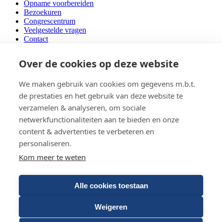
Opname voorbereiden
Bezoekuren
Congrescentrum
Veelgestelde vragen
Contact
Locaties
Over de cookies op deze website
Campus Kortenberg
We maken gebruik van cookies om gegevens m.b.t.
Campus Gasthuisberg
de prestaties en het gebruik van deze website te
Campus Sint-Annendael Diest
Mobiele teams
verzamelen & analyseren, om sociale
netwerkfunctionaliteiten aan te bieden en onze
Volg ons op
content & advertenties te verbeteren en
X
personaliseren.
LinkedIn
Kom meer te weten
Facebook
Instagram
Alle cookies toestaan
© 2026 Copyright UPC KU Leuven
Cookie Statement
Weigeren
Disclaimer
Patiëntendossier en privacy