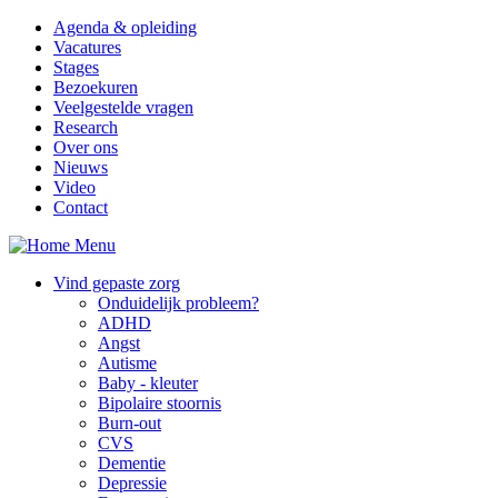
Overslaan en naar de inhoud gaan
Agenda & opleiding
Vacatures
Stages
Bezoekuren
Veelgestelde vragen
Research
Over ons
Nieuws
Video
Contact
Menu
Vind gepaste zorg
Onduidelijk probleem?
ADHD
Angst
Autisme
Baby - kleuter
Bipolaire stoornis
Burn-out
CVS
Dementie
Depressie