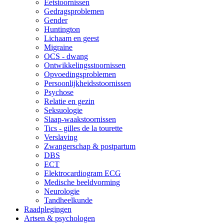
Eetstoornissen
Gedragsproblemen
Gender
Huntington
Lichaam en geest
Migraine
OCS - dwang
Ontwikkelingsstoornissen
Opvoedingsproblemen
Persoonlijkheidsstoornissen
Psychose
Relatie en gezin
Seksuologie
Slaap-waakstoornissen
Tics - gilles de la tourette
Verslaving
Zwangerschap & postpartum
DBS
ECT
Elektrocardiogram ECG
Medische beeldvorming
Neurologie
Tandheelkunde
Raadplegingen
Artsen & psychologen