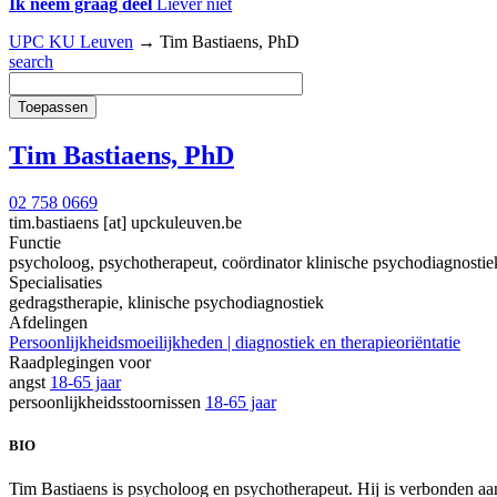
Ik neem graag deel
Liever niet
UPC KU Leuven
→
Tim Bastiaens, PhD
search
Tim Bastiaens, PhD
02 758 0669
tim.bastiaens
[at]
upckuleuven.be
Functie
psycholoog, psychotherapeut, coördinator klinische psychodiagnostie
Specialisaties
gedragstherapie, klinische psychodiagnostiek
Afdelingen
Persoonlijkheidsmoeilijkheden | diagnostiek en therapieoriëntatie
Raadplegingen voor
angst
18-65 jaar
persoonlijkheidsstoornissen
18-65 jaar
BIO
Tim Bastiaens is psycholoog en psychotherapeut. Hij is verbonden aa