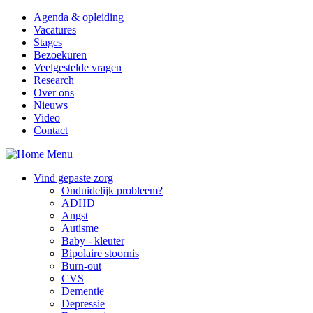
Overslaan en naar de inhoud gaan
Agenda & opleiding
Vacatures
Stages
Bezoekuren
Veelgestelde vragen
Research
Over ons
Nieuws
Video
Contact
Menu
Vind gepaste zorg
Onduidelijk probleem?
ADHD
Angst
Autisme
Baby - kleuter
Bipolaire stoornis
Burn-out
CVS
Dementie
Depressie